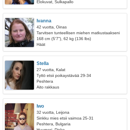
Elokuvat, Sulkapallo
Ivanna
42 vuotta, Oinas
Tarvitsen tunteellisen miehen matkustaakseni
yhdessä
168 cm (5'7"), 62 kg (136 lbs)
Häät
Stella
27 vuotta, Kalat
Tyttö etsii poikaystävää 29-34
Peshtera
Aito rakkaus
Iwo
32 vuotta, Leijona
Sinkku mies etsii vaimoa 25-31
Peshtera, Bulgaria
Huumori, Disko