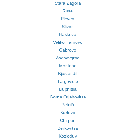
Stara Zagora
Ruse
Pleven
Sliven
Haskovo
Veliko Tărnovo
Gabrovo
Asenovgrad
Montana
Kjustendil
Tărgovište
Dupnitsa
Gorna Orjahovitsa
Petritš
Karlovo
Chirpan
Berkovitsa
Kozloduy