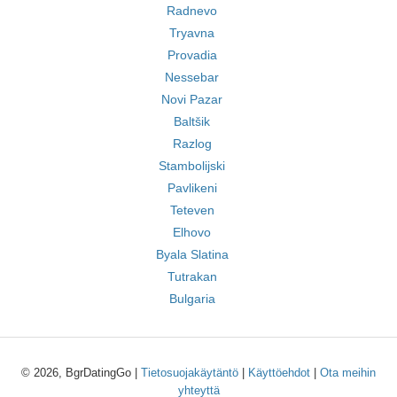
Radnevo
Tryavna
Provadia
Nessebar
Novi Pazar
Baltšik
Razlog
Stambolijski
Pavlikeni
Teteven
Elhovo
Byala Slatina
Tutrakan
Bulgaria
© 2026, BgrDatingGo |
Tietosuojakäytäntö
|
Käyttöehdot
|
Ota meihin
yhteyttä