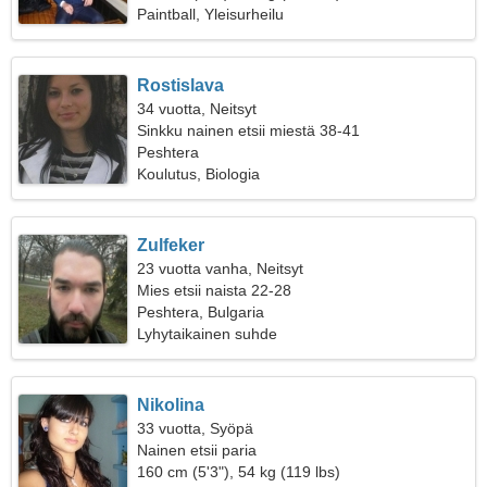
Paintball, Yleisurheilu
Rostislava
34 vuotta, Neitsyt
Sinkku nainen etsii miestä 38-41
Peshtera
Koulutus, Biologia
Zulfeker
23 vuotta vanha, Neitsyt
Mies etsii naista 22-28
Peshtera, Bulgaria
Lyhytaikainen suhde
Nikolina
33 vuotta, Syöpä
Nainen etsii paria
160 cm (5'3"), 54 kg (119 lbs)