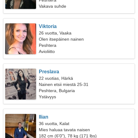
Peshtera
Vakava suhde
Viktoria
26 vuotta, Vaaka
Olen itsepäinen nainen
Peshtera
Avioliitto
Preslava
22 vuotias, Härkä
Nainen etsii miestä 25-31
Peshtera, Bulgaria
Ystävyys
Ilian
36 vuotta, Kalat
Mies haluaa tavata naisen
182 cm (6'0"), 78 kg (171 lbs)