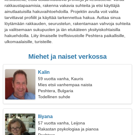
rakkaustapaamisia, rakenna vakavia suhteita ja etsi käyttäjiä
ainutlaatuisilla hakuvaihtoehdoilla. Projektin avulla voit valita
tarvittavat profiilit ja käyttää tarkennettua hakua. Auttaa sinua
löytämään rakkauden, seurustelun, rakentamaan vahvoja suhteita
ja valitsemaan sukupuolen ja iän etukäteen yksityiskohtaisilla
hakuehdoilla. Liity ilmaiselle treffisivustolle Peshtera paikallisille,
ulkomaalaisille, turisteille.
Miehet ja naiset verkossa
Kalin
59 vuotta vanha, Kauris
Mies etsii vanhempaa naista
Peshtera, Bulgaria
Todellinen suhde
Iliyana
57 vuotta vanha, Leijona
Rakastan psykologiaa ja pianoa