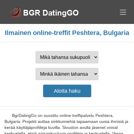
Ilmainen online-treffit Peshtera, Bulgaria
BgrDatingGo on suosittu online-treffipalvelu Peshtera,
Bulgaria. Projekti auttaa sinkkumiehiä tapaamaan uusia ihmisiä ja
kerää käyttäjäprofiileja kuvilla. Sivuston avulla jäsenet voivat
keskustella, etsiä asiaankuuluvia profiileja ja keskustella. Varaa