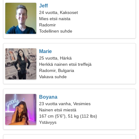
Jeff
24 vuotta, Kaksoset
Mies etsii naista
Radomir
Todellinen suhde
Marie
25 vuotta, Härkä
Herkkä nainen etsii treffejä
Radomir, Bulgaria
Vakava suhde
Boyana
23 vuotta vanha, Vesimies
Nainen etsii miestä
167 cm (5'6"), 51 kg (112 lbs)
Ystävyys