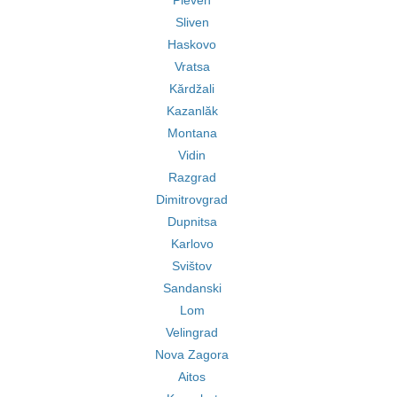
Pleven
Sliven
Haskovo
Vratsa
Kărdžali
Kazanlăk
Montana
Vidin
Razgrad
Dimitrovgrad
Dupnitsa
Karlovo
Svištov
Sandanski
Lom
Velingrad
Nova Zagora
Aitos