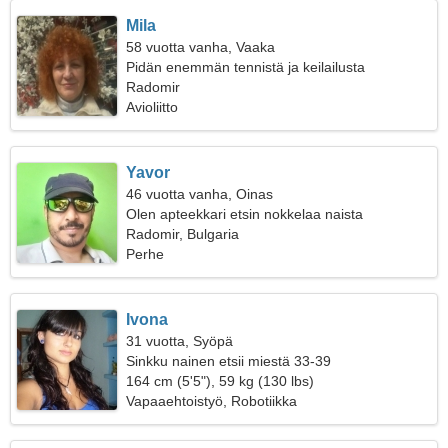
Mila
58 vuotta vanha, Vaaka
Pidän enemmän tennistä ja keilailusta
Radomir
Avioliitto
Yavor
46 vuotta vanha, Oinas
Olen apteekkari etsin nokkelaa naista
Radomir, Bulgaria
Perhe
Ivona
31 vuotta, Syöpä
Sinkku nainen etsii miestä 33-39
164 cm (5'5"), 59 kg (130 lbs)
Vapaaehtoistyö, Robotiikka