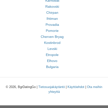
Karnobat
Rakovski
Chirpan
Ihtiman
Provadia
Pomorie
Cherven Bryag
Kostinbrod
Levski
Etropole
Elhovo
Bulgaria
© 2026, BgrDatingGo |
Tietosuojakäytäntö
|
Käyttöehdot
|
Ota meihin
yhteyttä