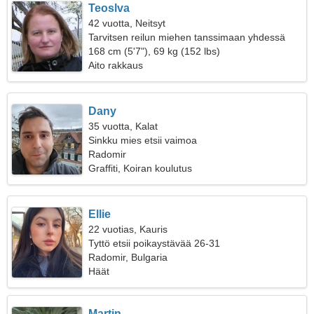
Teoslva
42 vuotta, Neitsyt
Tarvitsen reilun miehen tanssimaan yhdessä
168 cm (5'7"), 69 kg (152 lbs)
Aito rakkaus
Dany
35 vuotta, Kalat
Sinkku mies etsii vaimoa
Radomir
Graffiti, Koiran koulutus
Ellie
22 vuotias, Kauris
Tyttö etsii poikaystävää 26-31
Radomir, Bulgaria
Häät
Martin