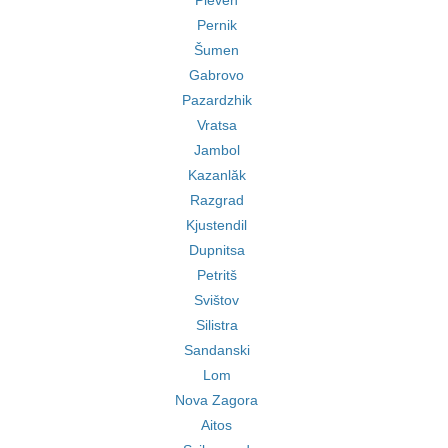
Pleven
Pernik
Šumen
Gabrovo
Pazardzhik
Vratsa
Jambol
Kazanlăk
Razgrad
Kjustendil
Dupnitsa
Petritš
Svištov
Silistra
Sandanski
Lom
Nova Zagora
Aitos