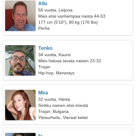
Allu
56 vuotta, Leijona
Mies etsii vanhempaa naista 44-53
177 cm (5'10"), 80 kg (176 lbs)
Perhe
Tenko
34 vuotta, Kauris
Mies haluaa tavata naisen 23-32
Trojan
Hip-hop, Menestys
Mira
32 vuotta, Härkä
Sinkku nainen etsii miestä
Trojan, Bulgaria
Yleisurheilu, Vieraat kielet
Iv