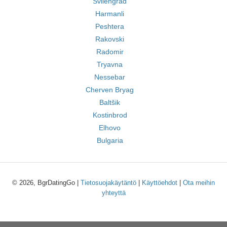
Svilengrad
Harmanli
Peshtera
Rakovski
Radomir
Tryavna
Nessebar
Cherven Bryag
Baltšik
Kostinbrod
Elhovo
Bulgaria
© 2026, BgrDatingGo |
Tietosuojakäytäntö
|
Käyttöehdot
|
Ota meihin
yhteyttä